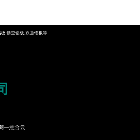
铝板,镂空铝板,双曲铝板等
司
务商—意合云