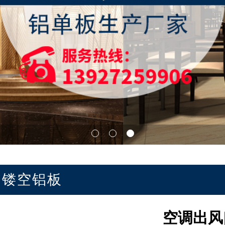
镂空铝板
空调出风