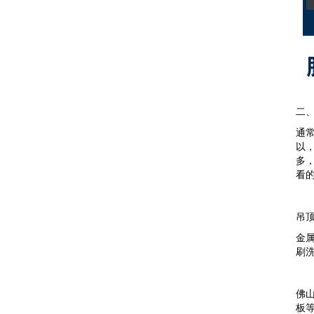
二
通
以
多
看
吊
金
刷
佛山
板