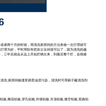
月或者两个月的时候，用清洗厨房间的方法来做一次打理就可
洗打理为好，平时用软布把灰尘去掉就可以了，因为清洗的越
会，三年后就会从边上开始烂锈出来，到最后整个烂，会很难
清洗;厨房间板缝里易受油渍污染，清洗时可用刷子蘸清洗剂
板,雕花铝板,穿孔铝板,外墙铝板,吊顶铝板,镂空铝板,双曲铝