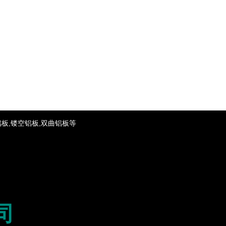
铝板,镂空铝板,双曲铝板等
司